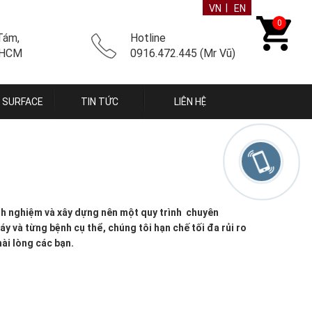
|
VN
EN
0
Tám,
Hotline
 HCM
0916.472.445 (Mr Vũ)
Ý SURFACE
TIN TỨC
LIÊN HỆ
inh nghiệm và xây dựng nên một quy trình chuyên
y và từng bệnh cụ thể, chúng tôi hạn chế tối đa rủi ro
hài lòng các bạn.