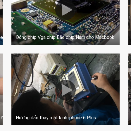
del a1584 A1652
Đóng chíp Vga chíp Bắc chíp Nam cho Macbook
2018 2019 2020
Hướng dẩn thay mặt kính iphone 6 Plus