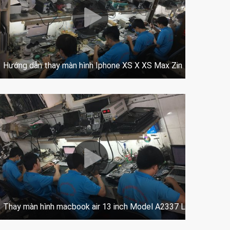
Hướng dẫn thay màn hình Iphone XS X XS Max Zin
Hướng
Thay màn hình macbook air 13 inch Model A2337 Late 2020 2
Đội n