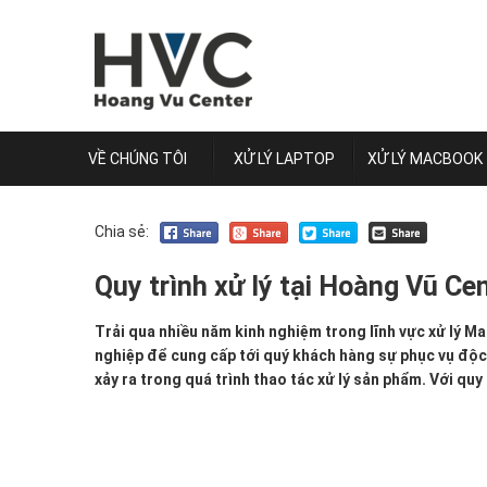
VỀ CHÚNG TÔI
XỬ LÝ LAPTOP
XỬ LÝ MACBOOK
Chia sẻ:
Quy trình xử lý tại Hoàng Vũ Ce
Quy
Trải qua nhiều năm kinh nghiệm trong lĩnh vực xử lý Ma
trình
nghiệp để cung cấp tới quý khách hàng sự phục vụ độc đ
xử
xảy ra trong quá trình thao tác xử lý sản phẩm. Với quy 
lý
tại
Hoàng
Vũ