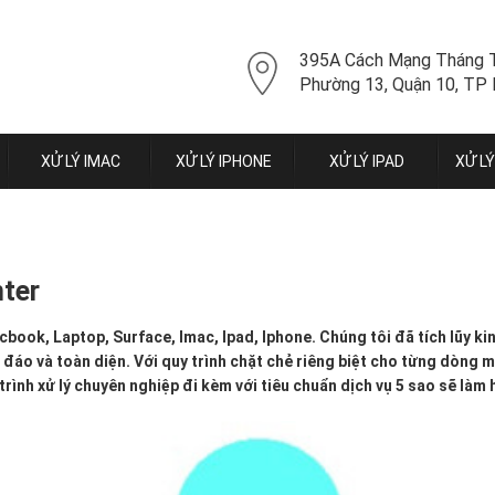
395A Cách Mạng Tháng 
Phường 13, Quận 10, TP
XỬ LÝ IMAC
XỬ LÝ IPHONE
XỬ LÝ IPAD
XỬ L
nter
cbook, Laptop, Surface, Imac, Ipad, Iphone. Chúng tôi đã tích lũy k
áo và toàn diện. Với quy trình chặt chẻ riêng biệt cho từng dòng má
trình xử lý chuyên nghiệp đi kèm với tiêu chuẩn dịch vụ 5 sao sẽ làm 