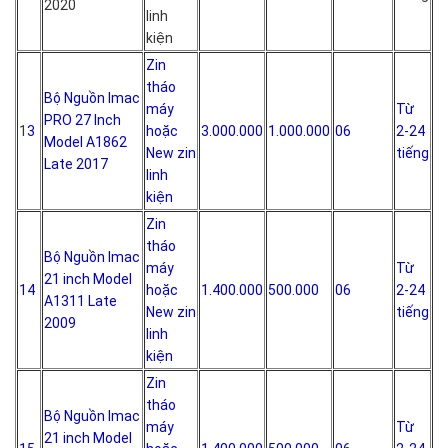
2020
linh
kiện
Zin
tháo
Bộ Nguồn Imac
máy
Từ
PRO 27 Inch
1
3
hoặc
3.000.000
1.000.000
06
2-24
Model A1862
New zin
tiếng
Late 2017
linh
kiện
Zin
tháo
Bộ Nguồn Imac
máy
Từ
21 inch Model
14
hoặc
1.400.000
500.000
06
2-24
A1311 Late
New zin
tiếng
2009
linh
kiện
Zin
tháo
Bộ Nguồn Imac
máy
Từ
21 inch Model