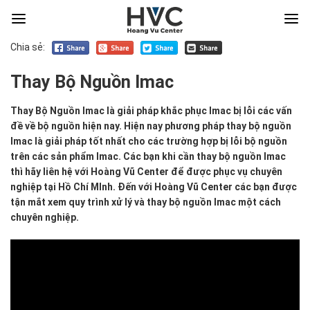
Chia sẻ:
Thay Bộ Nguồn Imac
Thay
Thay Bộ Nguồn Imac là giải pháp khắc phục Imac bị lỗi các vấn
Bộ
đề về bộ nguồn hiện nay. Hiện nay phương pháp thay bộ nguồn
Nguồn
Imac là giải pháp tốt nhất cho các trường hợp bị lỗi bộ nguồn
Imac
trên các sản phẩm Imac. Các bạn khi cần thay bộ nguồn Imac
là
thì hãy liên hệ với Hoàng Vũ Center để được phục vụ chuyên
giải
nghiệp tại Hồ Chí MInh. Đến với Hoàng Vũ Center các bạn được
pháp
tận mắt xem quy trình xử lý và thay bộ nguồn Imac một cách
khắc
chuyên nghiệp.
phục
Imac
bị
lỗi
các
vấn