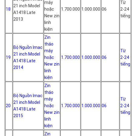
máy
Từ
21 inch Model
18
hoặc
1.700.000
1.000.000
06
2-24
A1418 Late
New zin
tiếng
2013
linh
kiện
Zin
tháo
Bộ Nguồn Imac
máy
Từ
21 inch Model
19
hoặc
1.700.000
1.000.000
06
2-24
A1418 Late
New zin
tiếng
2014
linh
kiện
Zin
tháo
Bộ Nguồn Imac
máy
Từ
21 inch Model
20
hoặc
1.700.000
1.000.000
06
2-24
A1418 Late
New zin
tiếng
2015
linh
kiện
Zin