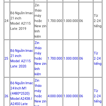
Zin
tháo
Bộ Nguồn Imac
máy
Từ
21 inch
24
hoặc
1.700.000
1.000.000
06
2-24
Model: A2115
New zin
tiếng
Late: 2019
linh
kiện
Zin
tháo
Bộ Nguồn Imac
máy
Từ
21 inch
25
hoặc
1.700.000
1.000.000
06
2-24
Model: A2115
New zin
tiếng
Late: 2020.
linh
kiện
Zin
Bộ Nguồn Imac
tháo
24 Inch M1
máy
Từ
(4480*2520)
26
hoặc
4.000.000
1.000.000
06
2-24
Model A2438 /
New zin
tiếng
A2450 Late