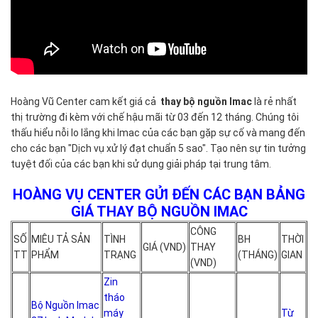
bạn
được
tận
mắt
xem
quy
Hoàng Vũ Center cam kết giá cả
thay bộ nguồn Imac
là rẻ nhất
trình
thị trường đi kèm với chế hậu mãi từ 03 đến 12 tháng. Chúng tôi
xử
thấu hiểu nỗi lo lắng khi Imac của các bạn gặp sự cố và mang đến
lý
cho các bạn "Dịch vụ xử lý đạt chuẩn 5 sao". Tạo nên sự tin tưởng
và
tuyệt đối của các bạn khi sử dụng giải pháp tại trung tâm.
thay
bộ
HOÀNG VỤ CENTER GỬI ĐẾN CÁC BẠN BẢNG
nguồn
GIÁ THAY BỘ NGUỒN IMAC
Imac
một
CÔNG
SỐ
MIÊU TẢ SẢN
TÌNH
BH
THỜI
cách
GIÁ (VND)
THAY
TT
PHẨM
TRẠNG
(THÁNG)
GIAN
chuyên
(VND)
nghiệp.
Zin
tháo
Bộ Nguồn Imac
máy
Từ