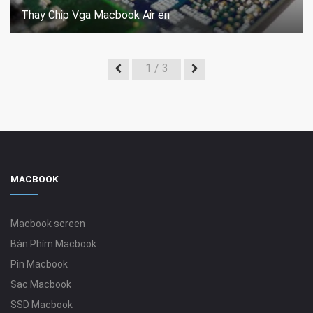
Thay Chip Vga Macbook Air en
1
/ 3
MACBOOK
Macbook screen
Bàn Phím Macbook
Pin Macbook
Sạc Macbook
SSD Macbook